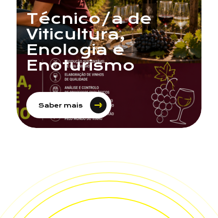
Técnico/a de
Viticultura,
Enologia e
Enoturismo
Saber mais