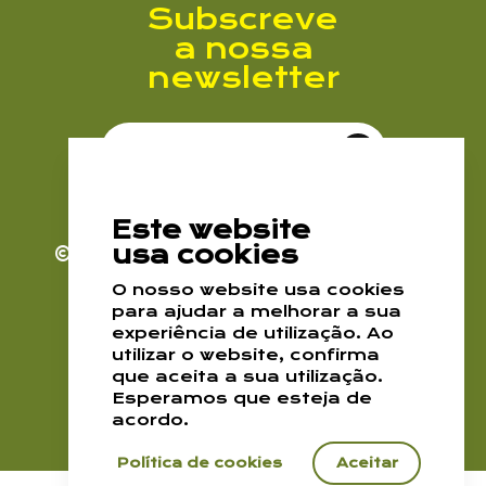
Subscreve
a nossa
newsletter
Li e aceito a
Política de Privacidade
Subscrever Newsletter
Este website
usa cookies
© 2026. EPDRA
Todos os direitos
reservados
O nosso website usa cookies
para ajudar a melhorar a sua
Política de Cookies
experiência de utilização. Ao
Política de Privacidade
utilizar o website, confirma
que aceita a sua utilização.
Enviar
Esperamos que esteja de
By M&A Digital
acordo.
Política de cookies
Aceitar